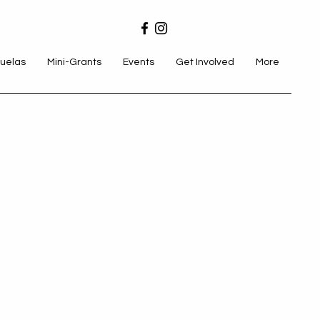
uelas
Mini-Grants
Events
Get Involved
More